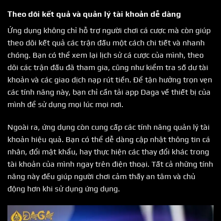
Theo dõi kết quả và quản lý tài khoản dễ dàng
Ứng dụng không chỉ hỗ trợ người chơi cá cược mà còn giúp
theo dõi kết quả các trận đấu một cách chi tiết và nhanh
chóng. Bạn có thể xem lại lịch sử cá cược của mình, theo
dõi các trận đấu đã tham gia, cũng như kiểm tra số dư tài
khoản và các giao dịch nạp rút tiền. Để tận hưởng trọn vẹn
các tính năng này, bạn chỉ cần tải app Daga về thiết bị của
mình để sử dụng mọi lúc mọi nơi.
Ngoài ra, ứng dụng còn cung cấp các tính năng quản lý tài
khoản hiệu quả. Bạn có thể dễ dàng cập nhật thông tin cá
nhân, đổi mật khẩu, hay thực hiện các thay đổi khác trong
tài khoản của mình ngay trên điện thoại. Tất cả những tính
năng này đều giúp người chơi cảm thấy an tâm và chủ
động hơn khi sử dụng ứng dụng.