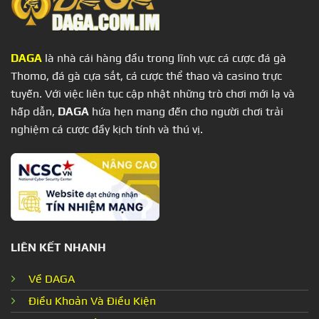
DAGA
là nhà cái hàng đầu trong lĩnh vực cá cược đá gà
Thomo, đá gà cựa sắt, cá cược thể thao và casino trực
tuyến. Với việc liên tục cập nhật những trò chơi mới lạ và
hấp dẫn,
DAGA
hứa hẹn mang đến cho người chơi trải
nghiệm cá cược đầy kịch tính và thú vị.
LIÊN KẾT NHANH
Về DAGA
Điều Khoản Và Điều Kiện