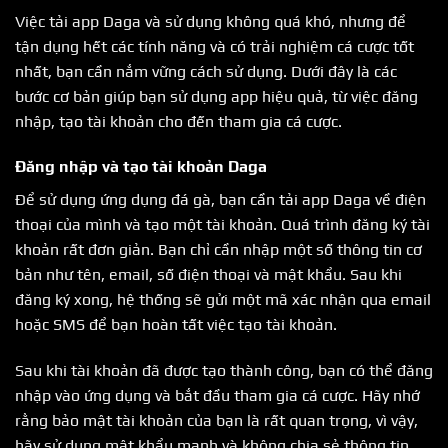
Việc tải app Daga và sử dụng không quá khó, nhưng để
tận dụng hết các tính năng và có trải nghiệm cá cược tốt
nhất, bạn cần nắm vững cách sử dụng. Dưới đây là các
bước cơ bản giúp bạn sử dụng app hiệu quả, từ việc đăng
nhập, tạo tài khoản cho đến tham gia cá cược.
Đăng nhập và tạo tài khoản Daga
Để sử dụng ứng dụng đá gà, bạn cần tải app Daga về điện
thoại của mình và tạo một tài khoản. Quá trình đăng ký tài
khoản rất đơn giản. Bạn chỉ cần nhập một số thông tin cơ
bản như tên, email, số điện thoại và mật khẩu. Sau khi
đăng ký xong, hệ thống sẽ gửi một mã xác nhận qua email
hoặc SMS để bạn hoàn tất việc tạo tài khoản.
Sau khi tài khoản đã được tạo thành công, bạn có thể đăng
nhập vào ứng dụng và bắt đầu tham gia cá cược. Hãy nhớ
rằng bảo mật tài khoản của bạn là rất quan trọng, vì vậy,
hãy sử dụng mật khẩu mạnh và không chia sẻ thông tin