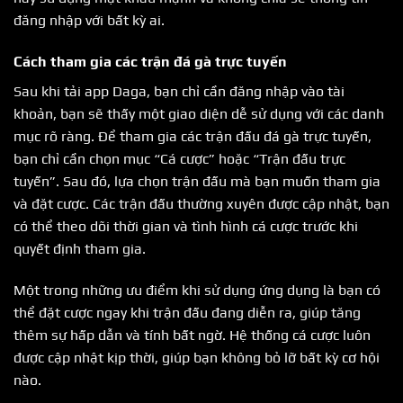
đăng nhập với bất kỳ ai.
Cách tham gia các trận đá gà trực tuyến
Sau khi tải app Daga, bạn chỉ cần đăng nhập vào tài
khoản, bạn sẽ thấy một giao diện dễ sử dụng với các danh
mục rõ ràng. Để tham gia các trận đấu đá gà trực tuyến,
bạn chỉ cần chọn mục “Cá cược” hoặc “Trận đấu trực
tuyến”. Sau đó, lựa chọn trận đấu mà bạn muốn tham gia
và đặt cược. Các trận đấu thường xuyên được cập nhật, bạn
có thể theo dõi thời gian và tình hình cá cược trước khi
quyết định tham gia.
Một trong những ưu điểm khi sử dụng ứng dụng là bạn có
thể đặt cược ngay khi trận đấu đang diễn ra, giúp tăng
thêm sự hấp dẫn và tính bất ngờ. Hệ thống cá cược luôn
được cập nhật kịp thời, giúp bạn không bỏ lỡ bất kỳ cơ hội
nào.