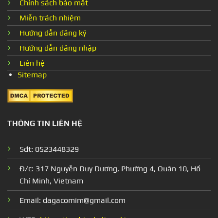
Chính sách bảo mật
Miễn trách nhiệm
Hướng dẫn đăng ký
Hướng dẫn đăng nhập
Liên hệ
Sitemap
THÔNG TIN LIÊN HỆ
Sđt: 0
523448329
Đ/c:
317 Nguyễn Duy Dương, Phường 4, Quận 10, Hồ
Chí Minh, Vietnam
Email:
dagacomim@gmail.com