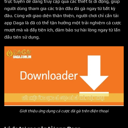
trực tuyến dễ dàng truy cập qua các thiết bị di động, giúp
người dùng tham gia các trận đấu đá gà ngay từ bất kỳ
đâu. Cùng với giao diện thân thiện, người chơi chỉ cần tải
app Daga là đã có thể tận hưởng một trải nghiệm cá cược
mượt mà và đầy tiện ích, đảm bảo sự hài lòng ngay từ lần
đầu tiên sử dụng.
Giới thiệu ứng dụng cá cược đá gà trên điện thoại