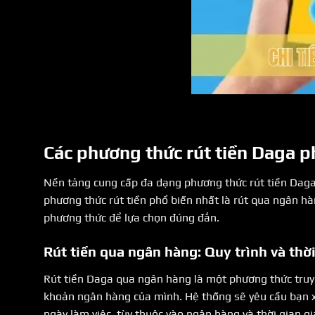
Các phương thức rút tiền Daga p
Nền tảng cung cấp đa dạng phương thức rút tiền Daga 
phương thức rút tiền phổ biến nhất là rút qua ngân hàn
phương thức để lựa chọn đúng đắn.
Rút tiền qua ngân hàng: Quy trình và thời
Rút tiền Daga qua ngân hàng là một phương thức truyền
khoản ngân hàng của mình. Hệ thống sẽ yêu cầu bạn xá
ngày làm việc, tùy thuộc vào ngân hàng và thời gian gi