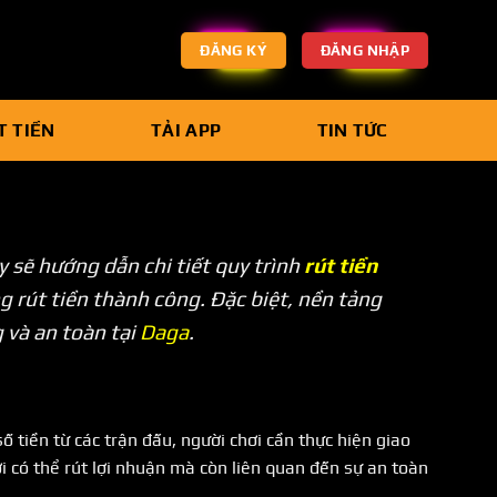
ĐĂNG KÝ
ĐĂNG NHẬP
T TIỀN
TẢI APP
TIN TỨC
y sẽ hướng dẫn chi tiết quy trình
rút tiền
g rút tiền thành công. Đặc biệt, nền tảng
 và an toàn tại
Daga
.
ố tiền từ các trận đấu, người chơi cần thực hiện giao
ơi có thể rút lợi nhuận mà còn liên quan đến sự an toàn