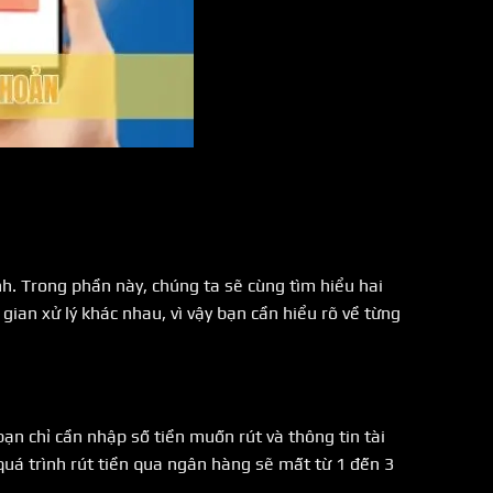
h. Trong phần này, chúng ta sẽ cùng tìm hiểu hai
gian xử lý khác nhau, vì vậy bạn cần hiểu rõ về từng
ạn chỉ cần nhập số tiền muốn rút và thông tin tài
uá trình rút tiền qua ngân hàng sẽ mất từ 1 đến 3