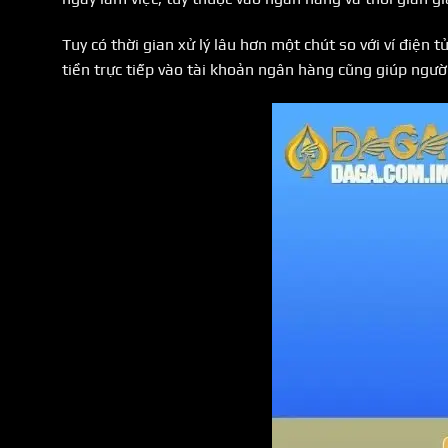
Tuy có thời gian xử lý lâu hơn một chút so với ví điện
tiền trực tiếp vào tài khoản ngân hàng cũng giúp ngườ