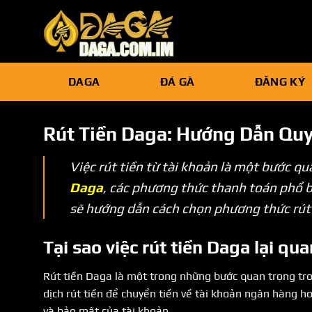
DAGA
ĐÁ GÀ
ĐĂNG KÝ
Rút Tiền Daga: Hướng Dẫn Quy
Việc rút tiền từ tài khoản là một bước qu
Daga
, các phương thức thanh toán phổ b
sẽ hướng dẫn cách chọn phương thức rút 
Tại sao việc rút tiền Daga lại qu
Rút tiền Daga là một trong những bước quan trọng trong
dịch rút tiền để chuyển tiền về tài khoản ngân hàng ho
và bảo mật của tài khoản.