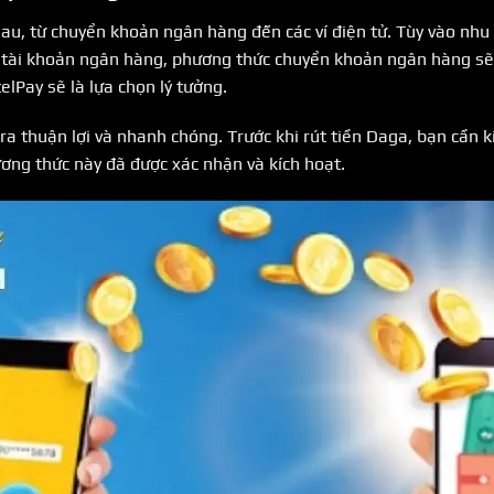
u, từ chuyển khoản ngân hàng đến các ví điện tử. Tùy vào nhu c
tài khoản ngân hàng, phương thức chuyển khoản ngân hàng sẽ là
lPay sẽ là lựa chọn lý tưởng.
 ra thuận lợi và nhanh chóng. Trước khi rút tiền Daga, bạn cần
ơng thức này đã được xác nhận và kích hoạt.